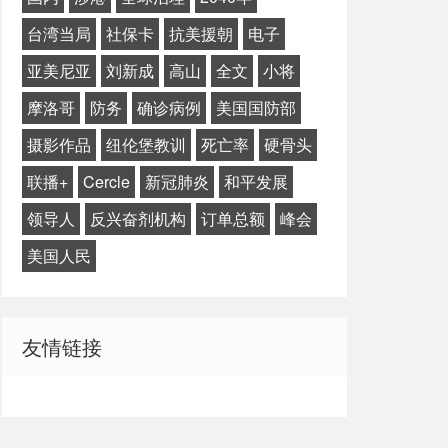
台湾当局
社保卡
抗美援朝
电子
亚美尼亚
刘新成
高山
全文
小将
摩洛哥
防务
确诊病例
美国国防部
摄影作品
纽伦堡教训
死亡率
硬骨头
联播+
Cercle
新冠肺炎
和平发展
领导人
反兴奋剂机构
订单总额
峰会
美国人民
友情链接