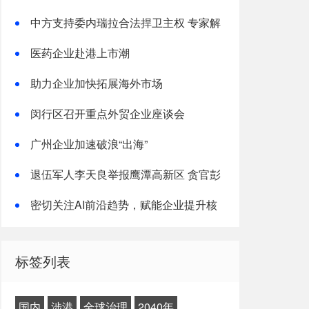
共同敌人，国台办：有个前提
中方支持委内瑞拉合法捍卫主权 专家解
读
医药企业赴港上市潮
助力企业加快拓展海外市场
闵行区召开重点外贸企业座谈会
广州企业加速破浪“出海”
退伍军人李天良举报鹰潭高新区 贪官彭
金祥违法违纪遭打击报复
密切关注AI前沿趋势，赋能企业提升核
心竞争力
标签列表
国内
涉港
全球治理
2040年