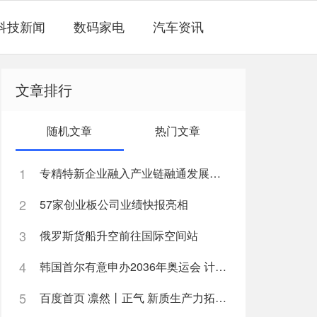
科技新闻
数码家电
汽车资讯
文章排行
随机文章
热门文章
1
专精特新企业融入产业链融通发展系列对接活动-上海站
2
57家创业板公司业绩快报亮相
3
俄罗斯货船升空前往国际空间站
4
韩国首尔有意申办2036年奥运会 计划利用1988年奥运会设施
5
百度首页 凛然丨正气 新质生产力拓宽全球市场影响力，九号公司受邀参加中