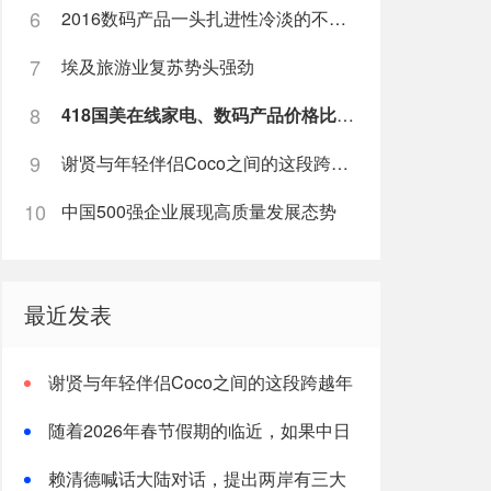
6
2016数码产品一头扎进性冷淡的不归路
7
埃及旅游业复苏势头强劲
8
418国美在线家电、数码产品价格比某东低20%
9
谢贤与年轻伴侣Coco之间的这段跨越年龄的情感关系正式画上句点
10
中国500强企业展现高质量发展态势
最近发表
谢贤与年轻伴侣Coco之间的这段跨越年
龄的情感关系正式画上句点
随着2026年春节假期的临近，如果中日
关系没有实质性改善，赴日出行需求很难
赖清德喊话大陆对话，提出两岸有三大