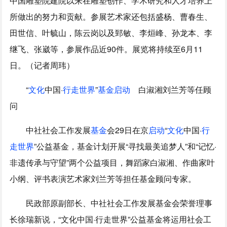
中国雕塑院建院以来在雕塑创作、学术研究和人才培养上
所做出的努力和贡献。参展艺术家还包括盛杨、曹春生、
田世信、叶毓山，陈云岗以及郅敏、李烜峰、孙龙本、李
继飞、张崴等，参展作品近90件。展览将持续至6月11
日。（记者周玮）
“
文化
中国·
行走
世界
”
基金
启动
白淑湘刘兰芳等任顾
问
中社社会工作发展
基金
会29日在京
启动
“
文化
中国·
行
走
世界
”公益基金，基金计划开展“寻找最美追梦人”和“记忆·
非遗传承与守望”两个公益项目，舞蹈家白淑湘、作曲家叶
小纲、评书表演艺术家刘兰芳等担任基金顾问专家。
民政部原副部长、中社社会工作发展基金会荣誉理事
长徐瑞新说，“文化中国·行走世界”公益基金将运用社会工