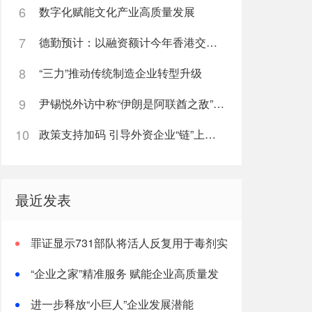
6
数字化赋能文化产业高质量发展
7
德勤预计：以融资额计今年香港交易所和上海证券交易所将列全球新股市场第二
8
“三力”推动传统制造企业转型升级
9
尹锡悦外访中称“伊朗是阿联酋之敌”引大争议，韩外交部急回应
10
政策支持加码 引导外资企业“链”上布局
最近发表
罪证显示731部队将活人反复用于毒剂实
验直至死亡
“企业之家”精准服务 赋能企业高质量发
展
进一步释放“小巨人”企业发展潜能