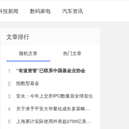
科技新闻
数码家电
汽车资讯
文章排行
随机文章
热门文章
1
“有道资管”已联系中国基金业协会
2
指数型基金
3
安永：今年上交所IPO数量居全球首位
4
关于准予平安大华量化成长多策略灵活配置混合型证券投资基金注册
5
上海累计实际使用外资超2700亿美元 今年吸收外资创历史新高